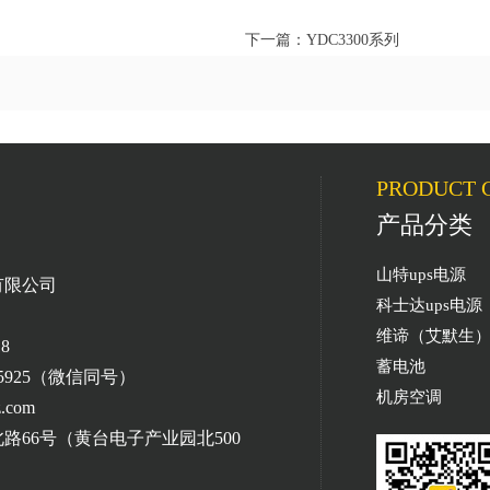
下一篇：YDC3300系列
PRODUCT C
产品分类
山特ups电源
有限公司
科士达ups电源
维谛（艾默生）u
8
蓄电池
55925（微信同号）
机房空调
.com
路66号（黄台电子产业园北500